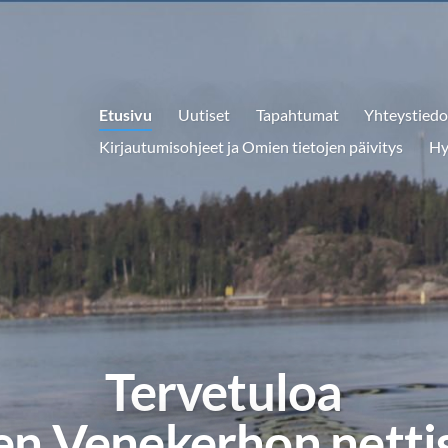
Etusivu
Uutiset
Tapahtumat
Yhteystiedo
Kirjautumisohjeet ja Omien tietojen päivitys
Hy
Tervetuloa
n Venekerhon nettis