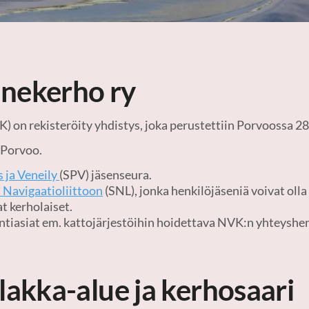
nekerho ry
 on rekisteröity yhdistys, joka perustettiin Porvoossa 28
 Porvoo.
 ja Veneily
(SPV) jäsenseura.
Navigaatioliittoon
(SNL), jonka henkilöjäseniä voivat oll
 kerholaiset.
ntiasiat em. kattojärjestöihin hoidettava NVK:n yhteyshen
lakka-alue ja kerhosaari