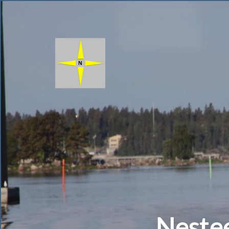
Siirry
sivun
sisältöön
Nesteen Venekerho ry
Nestee