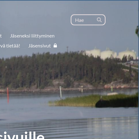
Haku
Hae
t
Jäseneksi liittyminen
vä tietää!
Jäsensivut
ivuille