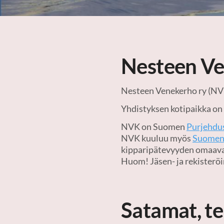
Nesteen Ve
Nesteen Venekerho ry (NVK)
Yhdistyksen kotipaikka on
NVK on Suomen
Purjehdus
NVK kuuluu myös
Suomen 
kipparipätevyyden omaavat
Huom! Jäsen- ja rekisteröi
Satamat, te