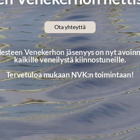
Ota yhteyttä
esteen Venekerhon jäsenyys on nyt avoin
kaikille veneilystä kiinnostuneille.
Tervetuloa mukaan NVK:n toimintaan!